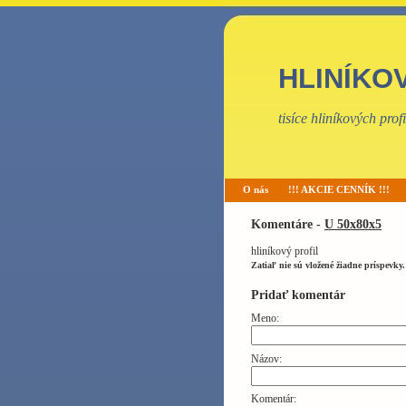
HLINÍKO
tisíce hliníkových pro
O nás
!!! AKCIE CENNÍK !!!
Komentáre -
U 50x80x5
hliníkový profil
Zatiaľ nie sú vložené žiadne príspevky.
Pridať komentár
Meno:
Názov:
Komentár: