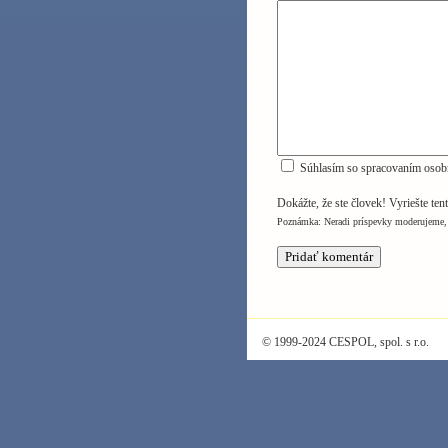
Súhlasím so spracovaním osob
Dokážte, že ste človek! Vyriešte ten
Poznámka: Neradi príspevky moderujeme, 
© 1999-2024 CESPOL, spol. s r.o.