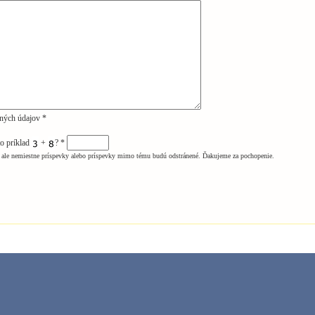
ných údajov *
to príklad
+
?
*
ale nemiestne príspevky alebo príspevky mimo tému budú odstránené. Ďakujeme za pochopenie.