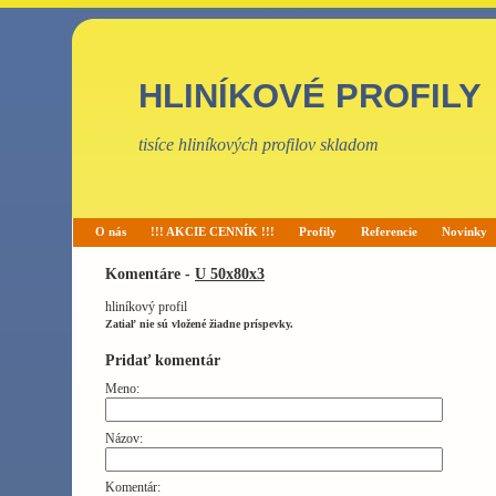
HLINÍKOVÉ PROFILY
tisíce hliníkových profilov skladom
O nás
!!! AKCIE CENNÍK !!!
Profily
Referencie
Novinky
Komentáre -
U 50x80x3
hliníkový profil
Zatiaľ nie sú vložené žiadne príspevky.
Pridať komentár
Meno:
Názov:
Komentár: