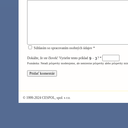
Súhlasím so spracovaním osobných údajov *
Dokážte, že ste človek! Vyriešte tento príklad
-
?
*
Poznámka: Neradi príspevky moderujeme, ale nemiestne príspevky alebo príspevky mi
© 1999-2024 CESPOL, spol. s r.o.