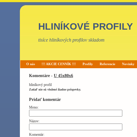
HLINÍKOVÉ PROFILY
tisíce hliníkových profilov skladom
O nás
!!! AKCIE CENNÍK !!!
Profily
Referencie
Novinky
Komentáre -
U 45x80x6
hliníkový profil
Zatiaľ nie sú vložené žiadne príspevky.
Pridať komentár
Meno:
Názov:
Komentár: