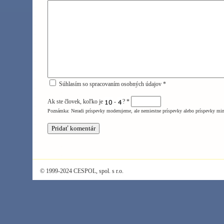
Súhlasím so spracovaním osobných údajov *
Ak ste človek, koľko je
-
?
*
Poznámka: Neradi príspevky moderujeme, ale nemiestne príspevky alebo príspevky mi
© 1999-2024 CESPOL, spol. s r.o.