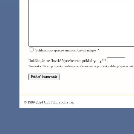
Súhlasím so spracovaním osobných údajov *
Dokážte, že ste človek! Vyriešte tento príklad
-
?
*
Poznámka: Neradi príspevky moderujeme, ale nemiestne príspevky alebo príspevky mi
© 1999-2024 CESPOL, spol. s r.o.