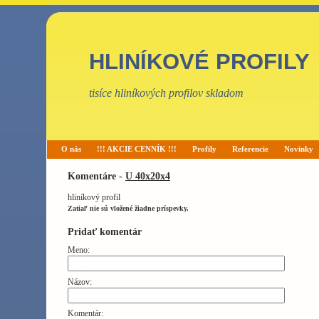
HLINÍKOVÉ PROFILY
tisíce hliníkových profilov skladom
O nás
!!! AKCIE CENNÍK !!!
Profily
Referencie
Novinky
Komentáre -
U 40x20x4
hliníkový profil
Zatiaľ nie sú vložené žiadne príspevky.
Pridať komentár
Meno:
Názov:
Komentár: