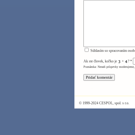
Súhlasím so spracovaním osob
Ak ste človek, koľko je
+
?
*
Poznámka: Neradi príspevky moderujeme, 
© 1999-2024 CESPOL, spol. s r.o.