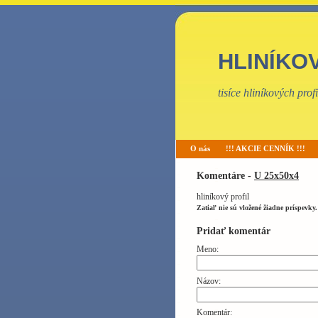
HLINÍKO
tisíce hliníkových pro
O nás
!!! AKCIE CENNÍK !!!
Komentáre -
U 25x50x4
hliníkový profil
Zatiaľ nie sú vložené žiadne príspevky.
Pridať komentár
Meno:
Názov:
Komentár: