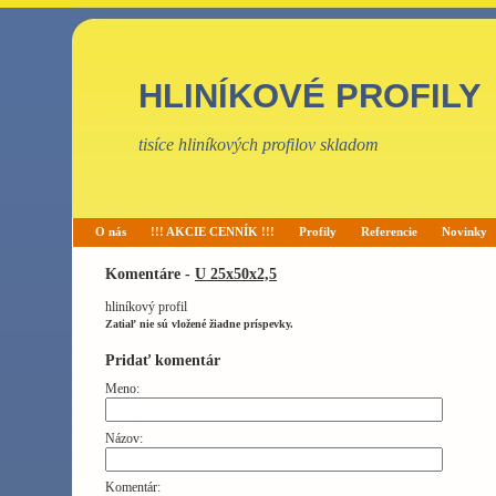
HLINÍKOVÉ PROFILY
tisíce hliníkových profilov skladom
O nás
!!! AKCIE CENNÍK !!!
Profily
Referencie
Novinky
Komentáre -
U 25x50x2,5
hliníkový profil
Zatiaľ nie sú vložené žiadne príspevky.
Pridať komentár
Meno:
Názov:
Komentár: