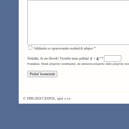
Súhlasím so spracovaním osobných údajov *
Dokážte, že ste človek! Vyriešte tento príklad
+
?
*
Poznámka: Neradi príspevky moderujeme, ale nemiestne príspevky alebo príspevky mi
© 1999-2024 CESPOL, spol. s r.o.