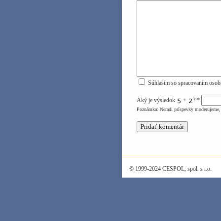
Súhlasím so spracovaním osob
Aký je výsledok
+
?
*
Poznámka: Neradi príspevky moderujeme, 
© 1999-2024 CESPOL, spol. s r.o.