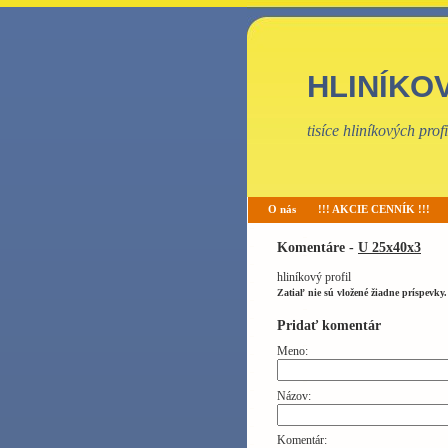
HLINÍKO
tisíce hliníkových pro
O nás
!!! AKCIE CENNÍK !!!
Komentáre -
U 25x40x3
hliníkový profil
Zatiaľ nie sú vložené žiadne príspevky.
Pridať komentár
Meno:
Názov:
Komentár: