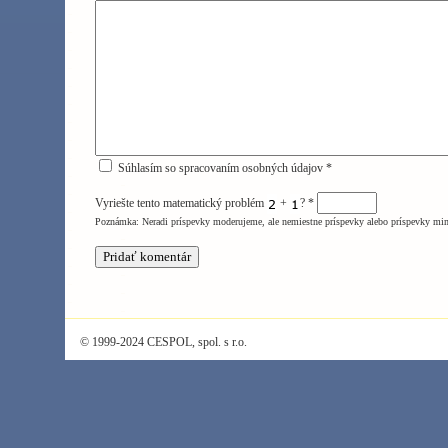
Súhlasím so spracovaním osobných údajov *
Vyriešte tento matematický problém
+
?
*
Poznámka: Neradi príspevky moderujeme, ale nemiestne príspevky alebo príspevky mi
© 1999-2024 CESPOL, spol. s r.o.