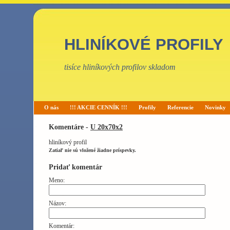
HLINÍKOVÉ PROFILY
tisíce hliníkových profilov skladom
O nás
!!! AKCIE CENNÍK !!!
Profily
Referencie
Novinky
Komentáre -
U 20x70x2
hliníkový profil
Zatiaľ nie sú vložené žiadne príspevky.
Pridať komentár
Meno:
Názov:
Komentár: