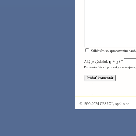
Súhlasím so spracovaním osob
Aký je výsledok
+
?
*
Poznámka: Neradi príspevky moderujeme, 
© 1999-2024 CESPOL, spol. s r.o.