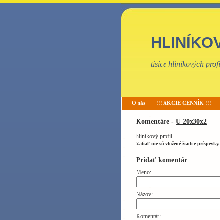
HLINÍKO
tisíce hliníkových pro
O nás
!!! AKCIE CENNÍK !!!
Komentáre -
U 20x30x2
hliníkový profil
Zatiaľ nie sú vložené žiadne príspevky.
Pridať komentár
Meno:
Názov:
Komentár: