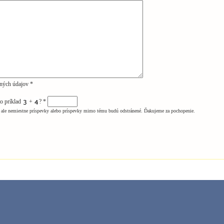
ných údajov *
to príklad
+
?
*
ale nemiestne príspevky alebo príspevky mimo tému budú odstránené. Ďakujeme za pochopenie.