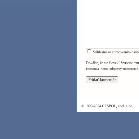
Súhlasím so spracovaním osob
Dokážte, že ste človek! Vyriešte ten
Poznámka: Neradi príspevky moderujeme, 
© 1999-2024 CESPOL, spol. s r.o.