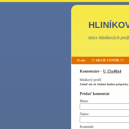
HLINÍKO
tisíce hliníkových pro
O nás
!!! AKCIE CENNÍK !!!
Komentáre -
U 15x40x4
hliníkový profil
Zatiaľ nie sú vložené žiadne príspevky.
Pridať komentár
Meno:
Názov:
Komentár: