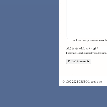
Súhlasím so spracovaním osob
Aký je výsledok
+
?
*
Poznámka: Neradi príspevky moderujeme, 
© 1999-2024 CESPOL, spol. s r.o.