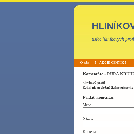
HLINÍKO
tisíce hliníkových pro
O nás
!!! AKCIE CENNÍK !!!
Komentáre -
RÚRA KRUHO
hliníkový profil
Zatiaľ nie sú vložené žiadne príspevky.
Pridať komentár
Meno:
Názov:
Komentár: