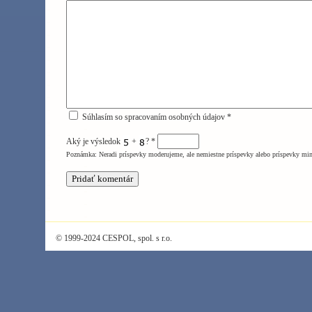
Súhlasím so spracovaním osobných údajov *
Aký je výsledok
+
?
*
Poznámka: Neradi príspevky moderujeme, ale nemiestne príspevky alebo príspevky mi
© 1999-2024 CESPOL, spol. s r.o.