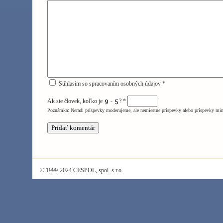
Súhlasím so spracovaním osobných údajov *
Ak ste človek, koľko je
-
?
*
Poznámka: Neradi príspevky moderujeme, ale nemiestne príspevky alebo príspevky mi
© 1999-2024 CESPOL, spol. s r.o.