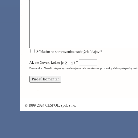
Súhlasím so spracovaním osobných údajov *
Ak ste človek, koľko je
-
?
*
Poznámka: Neradi príspevky moderujeme, ale nemiestne príspevky alebo príspevky mi
© 1999-2024 CESPOL, spol. s r.o.