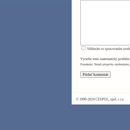
Súhlasím so spracovaním osob
Vyriešte tento matematický problé
Poznámka: Neradi príspevky moderujeme, 
© 1999-2024 CESPOL, spol. s r.o.