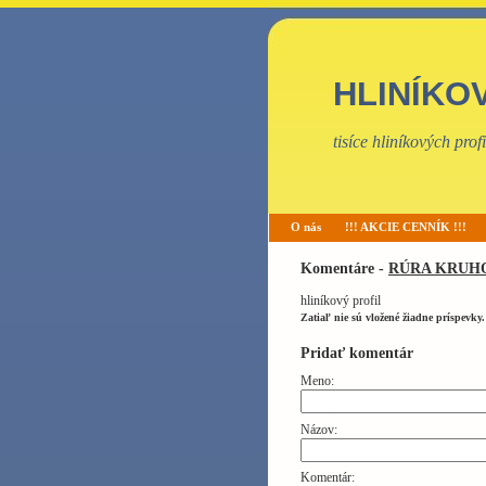
HLINÍKO
tisíce hliníkových pro
O nás
!!! AKCIE CENNÍK !!!
Komentáre -
RÚRA KRUHO
hliníkový profil
Zatiaľ nie sú vložené žiadne príspevky.
Pridať komentár
Meno:
Názov:
Komentár: