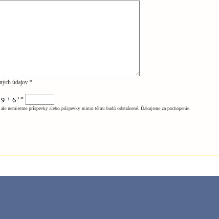
ných údajov *
m
+
?
*
ale nemiestne príspevky alebo príspevky mimo tému budú odstránené. Ďakujeme za pochopenie.