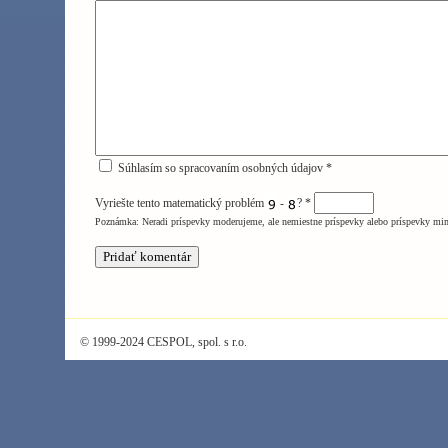
Súhlasím so spracovaním osobných údajov *
Vyriešte tento matematický problém
-
?
*
Poznámka: Neradi príspevky moderujeme, ale nemiestne príspevky alebo príspevky mi
© 1999-2024 CESPOL, spol. s r.o.