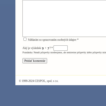
Súhlasím so spracovaním osobných údajov *
Aký je výsledok
+
?
*
Poznámka: Neradi príspevky moderujeme, ale nemiestne príspevky alebo príspevky mi
© 1999-2024 CESPOL, spol. s r.o.