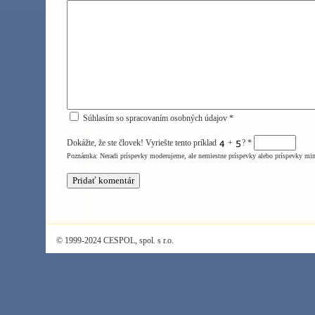
Súhlasím so spracovaním osobných údajov *
Dokážte, že ste človek! Vyriešte tento príklad
+
?
*
Poznámka: Neradi príspevky moderujeme, ale nemiestne príspevky alebo príspevky mi
© 1999-2024 CESPOL, spol. s r.o.