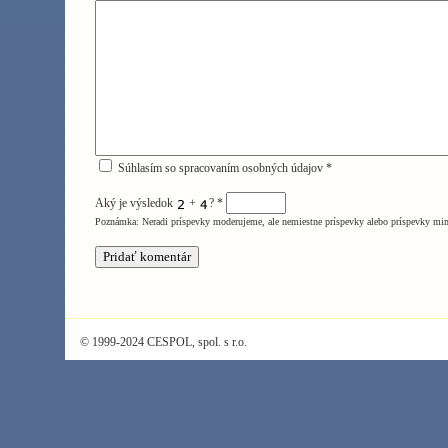
Súhlasím so spracovaním osobných údajov *
Aký je výsledok
+
?
*
Poznámka: Neradi príspevky moderujeme, ale nemiestne príspevky alebo príspevky mi
© 1999-2024 CESPOL, spol. s r.o.