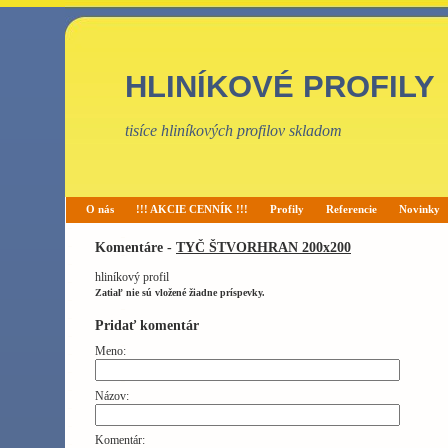
HLINÍKOVÉ PROFILY
tisíce hliníkových profilov skladom
O nás
!!! AKCIE CENNÍK !!!
Profily
Referencie
Novinky
Komentáre -
TYČ ŠTVORHRAN 200x200
hliníkový profil
Zatiaľ nie sú vložené žiadne príspevky.
Pridať komentár
Meno:
Názov:
Komentár: