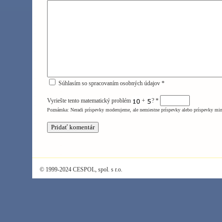
Súhlasím so spracovaním osobných údajov *
Vyriešte tento matematický problém
+
?
*
Poznámka: Neradi príspevky moderujeme, ale nemiestne príspevky alebo príspevky mi
© 1999-2024 CESPOL, spol. s r.o.