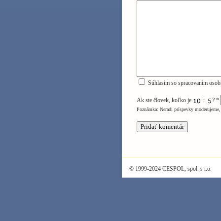
Súhlasím so spracovaním osob
Ak ste človek, koľko je
+
?
*
Poznámka: Neradi príspevky moderujeme, 
© 1999-2024 CESPOL, spol. s r.o.