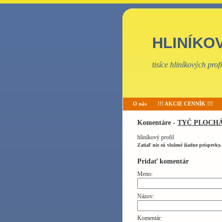
HLINÍKO
tisíce hliníkových pro
O nás
!!! AKCIE CENNÍK !!!
Komentáre -
TYČ PLOCHÁ 
hliníkový profil
Zatiaľ nie sú vložené žiadne príspevky.
Pridať komentár
Meno:
Názov:
Komentár: