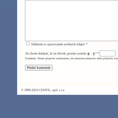
Súhlasím so spracovaním osobných údajov *
Ak chcete dokázať, že ste človek, prosím vyriešte
-
?
*
Poznámka: Neradi príspevky moderujeme, ale nemiestne príspevky alebo príspevky mi
© 1999-2024 CESPOL, spol. s r.o.