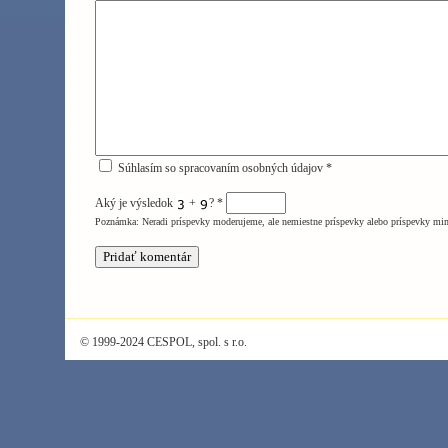
Súhlasím so spracovaním osobných údajov *
Aký je výsledok
+
?
*
Poznámka: Neradi príspevky moderujeme, ale nemiestne príspevky alebo príspevky mi
© 1999-2024 CESPOL, spol. s r.o.