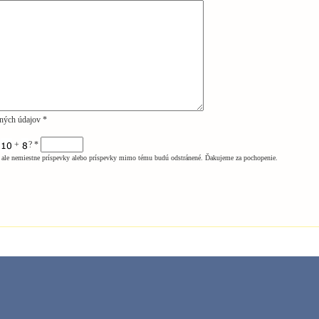
ných údajov *
m
+
?
*
ale nemiestne príspevky alebo príspevky mimo tému budú odstránené. Ďakujeme za pochopenie.