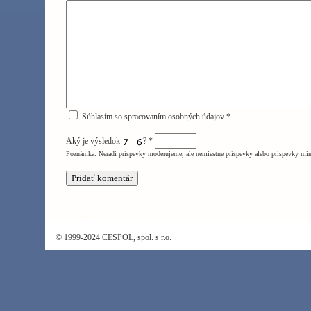
Súhlasím so spracovaním osobných údajov *
Aký je výsledok
-
?
*
Poznámka: Neradi príspevky moderujeme, ale nemiestne príspevky alebo príspevky mi
© 1999-2024 CESPOL, spol. s r.o.