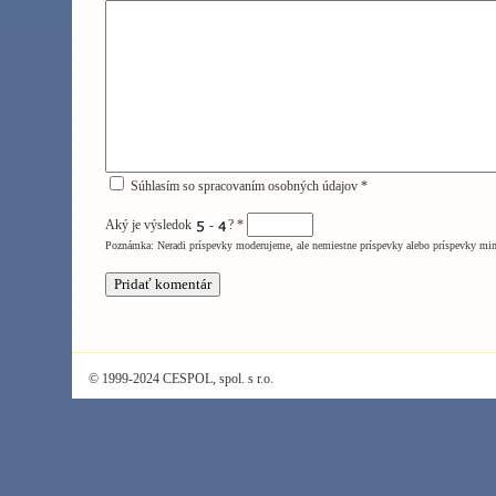
Súhlasím so spracovaním osobných údajov *
Aký je výsledok
-
?
*
Poznámka: Neradi príspevky moderujeme, ale nemiestne príspevky alebo príspevky mi
© 1999-2024 CESPOL, spol. s r.o.