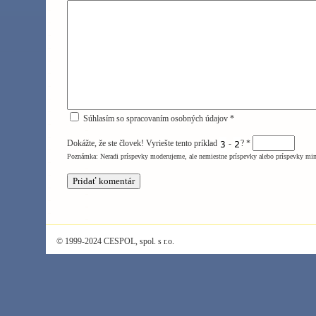
Súhlasím so spracovaním osobných údajov *
Dokážte, že ste človek! Vyriešte tento príklad
-
?
*
Poznámka: Neradi príspevky moderujeme, ale nemiestne príspevky alebo príspevky mi
© 1999-2024 CESPOL, spol. s r.o.