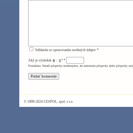
Súhlasím so spracovaním osobných údajov *
Aký je výsledok
-
?
*
Poznámka: Neradi príspevky moderujeme, ale nemiestne príspevky alebo príspevky mi
© 1999-2024 CESPOL, spol. s r.o.