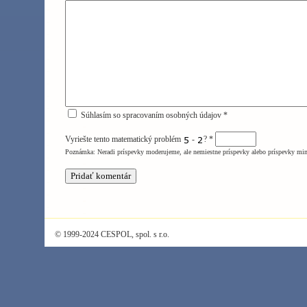
Súhlasím so spracovaním osobných údajov *
Vyriešte tento matematický problém
-
?
*
Poznámka: Neradi príspevky moderujeme, ale nemiestne príspevky alebo príspevky mi
© 1999-2024 CESPOL, spol. s r.o.