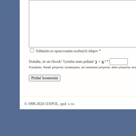
Súhlasím so spracovaním osobných údajov *
Dokážte, že ste človek! Vyriešte tento príklad
+
?
*
Poznámka: Neradi príspevky moderujeme, ale nemiestne príspevky alebo príspevky mi
© 1999-2024 CESPOL, spol. s r.o.