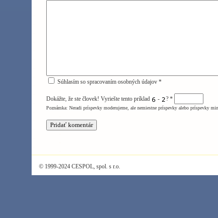
Súhlasím so spracovaním osobných údajov *
Dokážte, že ste človek! Vyriešte tento príklad
-
?
*
Poznámka: Neradi príspevky moderujeme, ale nemiestne príspevky alebo príspevky mi
© 1999-2024 CESPOL, spol. s r.o.