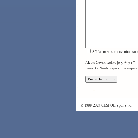
Súhlasím so spracovaním osob
Ak ste človek, koľko je
+
?
*
Poznámka: Neradi príspevky moderujeme, 
© 1999-2024 CESPOL, spol. s r.o.