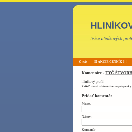
HLINÍKO
tisíce hliníkových pro
O nás
!!! AKCIE CENNÍK !!!
Komentáre -
TYČ ŠTVORH
hliníkový profil
Zatiaľ nie sú vložené žiadne príspevky.
Pridať komentár
Meno:
Názov:
Komentár: