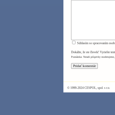
Súhlasím so spracovaním osob
Dokážte, že ste človek! Vyriešte ten
Poznámka: Neradi príspevky moderujeme, 
© 1999-2024 CESPOL, spol. s r.o.