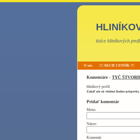
HLINÍKO
tisíce hliníkových pro
O nás
!!! AKCIE CENNÍK !!!
Komentáre -
TYČ ŠTVORH
hliníkový profil
Zatiaľ nie sú vložené žiadne príspevky.
Pridať komentár
Meno:
Názov:
Komentár: