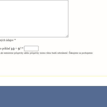
ných údajov *
to príklad
+
?
*
ale nemiestne príspevky alebo príspevky mimo tému budú odstránené. Ďakujeme za pochopenie.