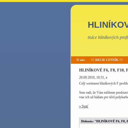
HLINÍKO
tisíce hliníkových pro
O nás
!!! AKCIE CENNÍK !!!
HLINÍKOVÉ F6, F8, F10, F1
20.09.2010, 10:31
, a
Celý sortiment hliníkových F profil
Sme radi, že Vám môžeme predstavi
viac ich už hádam pre účel polykarbon
« Späť
Diskusia: "HLINÍKOVÉ F6, F8, F