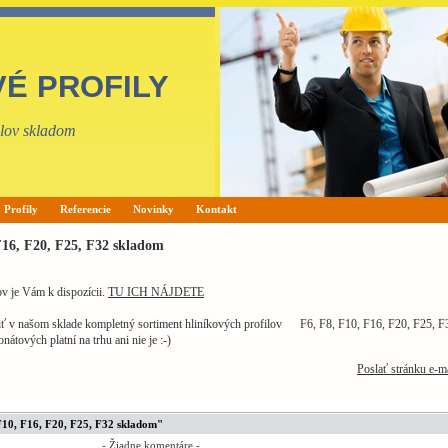
VÉ PROFILY
filov skladom
Profily
Referencie
Novinky
Kontakt
6, F20, F25, F32 skladom
ov je Vám k dispozícii.
TU ICH NÁJDETE
ť v našom sklade kompletný sortiment hliníkových profilov F6, F8, F10, F16, F20, F25, F3
átových platní na trhu ani nie je :-)
Poslať stránku e-m
10, F16, F20, F25, F32 skladom"
- Žiadne komentáre -