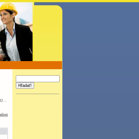
Hľadať!
2 ...
ailom