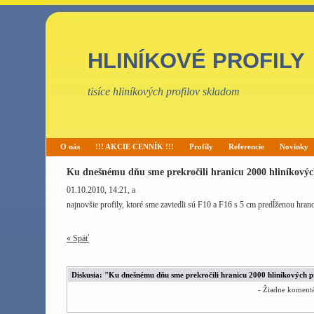
HLINÍKOVÉ PROFILY
tisíce hliníkových profilov skladom
O nás
!!! AKCIE CENNÍK !!!
Profily
Referencie
Novinky
Ku dnešnému dňu sme prekročili hranicu 2000 hliníkovýc
01.10.2010, 14:21
, a
najnovšie profily, ktoré sme zaviedli sú F10 a F16 s 5 cm predĺženou hran
« Späť
Diskusia: "Ku dnešnému dňu sme prekročili hranicu 2000 hliníkových p
- Žiadne komentá