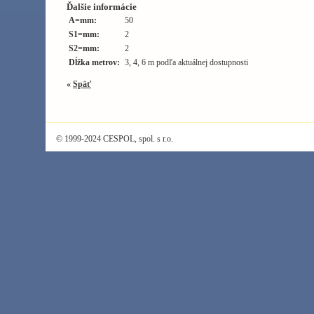
Ďalšie informácie
A=mm:
50
S1=mm:
2
S2=mm:
2
Dĺžka metrov:
3, 4, 6 m podľa aktuálnej dostupnosti
«
Späť
© 1999-2024 CESPOL, spol. s r.o.