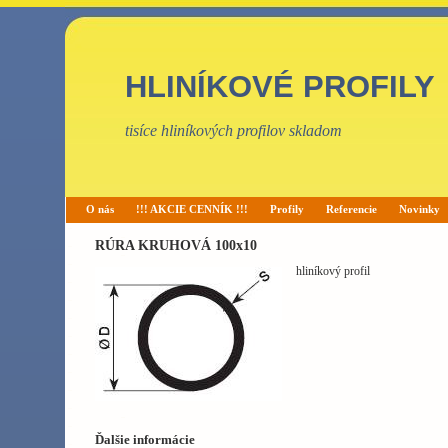
HLINÍKOVÉ PROFILY
tisíce hliníkových profilov skladom
O nás
!!! AKCIE CENNÍK !!!
Profily
Referencie
Novinky
RÚRA KRUHOVÁ 100x10
hliníkový profil
Ďalšie informácie