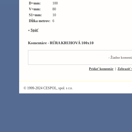
D=mm:
100
V=mm:
80
S1=mm:
10
Dĺžka metrov:
6
«
Späť
Komentáre - RÚRA KRUHOVÁ 100x10
- Žiadne komentá
Pridať komentár
|
Zobraziť 
© 1999-2024 CESPOL, spol. s r.o.