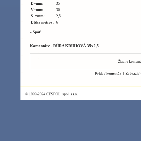
D=mm:
35
V=mm:
30
S1=mm:
2,5
Dĺžka metrov:
6
«
Späť
Komentáre - RÚRA KRUHOVÁ 35x2,5
- Žiadne komentá
Pridať komentár
|
Zobraziť 
© 1999-2024 CESPOL, spol. s r.o.