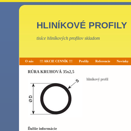
HLINÍKOVÉ PROFILY
tisíce hliníkových profilov skladom
O nás
!!! AKCIE CENNÍK !!!
Profily
Referencie
Novinky
RÚRA KRUHOVÁ 35x2,5
hliníkový profil
Ďalšie informácie