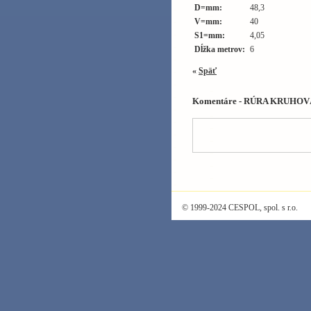
D=mm:
48,3
V=mm:
40
S1=mm:
4,05
Dĺžka metrov:
6
«
Späť
Komentáre - RÚRA KRUHOVÁ
© 1999-2024 CESPOL, spol. s r.o.