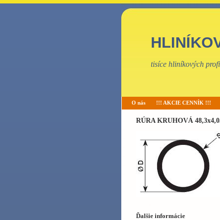
HLINÍKO
tisíce hliníkových pro
O nás
!!! AKCIE CENNÍK !!!
RÚRA KRUHOVÁ 48,3x4,0
Ďalšie informácie