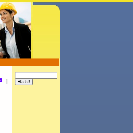
v
Hľadať!