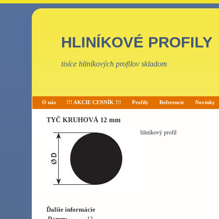
HLINÍKOVÉ PROFILY
tisíce hliníkových profilov skladom
O nás
!!! AKCIE CENNÍK !!!
Profily
Referencie
Novinky
TYČ KRUHOVÁ 12 mm
hliníkový profil
Ďalšie informácie
D=mm:
12