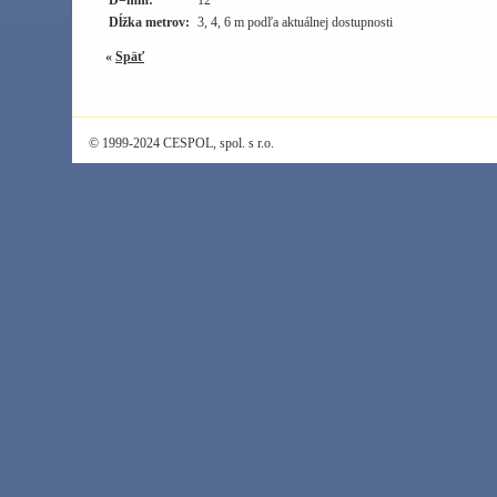
Dĺžka metrov:
3, 4, 6 m podľa aktuálnej dostupnosti
«
Späť
© 1999-2024 CESPOL, spol. s r.o.