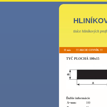
HLINÍKO
tisíce hliníkových pro
O nás
!!! AKCIE CENNÍK !!!
TYČ PLOCHÁ 100x15
Ďalšie informácie
A=mm:
100