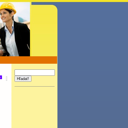
v
Hľadať!