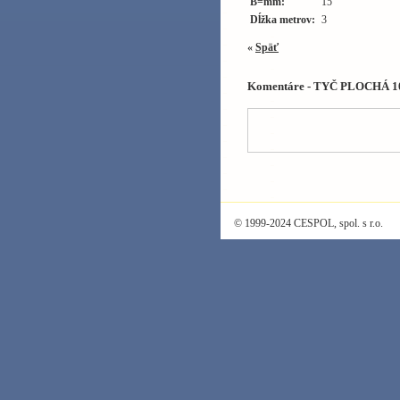
B=mm:
15
Dĺžka metrov:
3
«
Späť
Komentáre - TYČ PLOCHÁ 1
© 1999-2024 CESPOL, spol. s r.o.