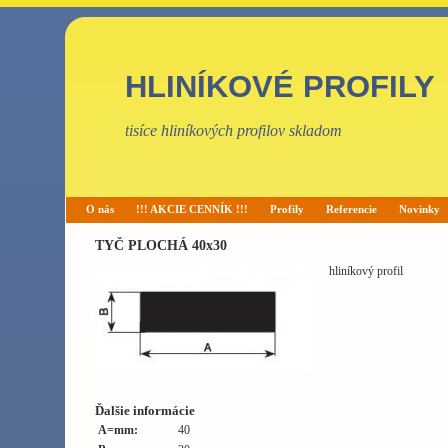
HLINÍKOVÉ PROFILY
tisíce hliníkových profilov skladom
O nás
!!! AKCIE CENNÍK !!!
Profily
Referencie
Novinky
TYČ PLOCHÁ 40x30
hliníkový profil
Ďalšie informácie
A=mm:
40