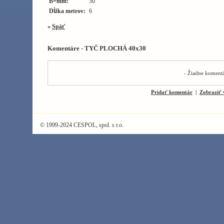
B=mm:
30
Dĺžka metrov:
6
«
Späť
Komentáre - TYČ PLOCHÁ 40x30
- Žiadne komentá
Pridať komentár
|
Zobraziť 
© 1999-2024 CESPOL, spol. s r.o.