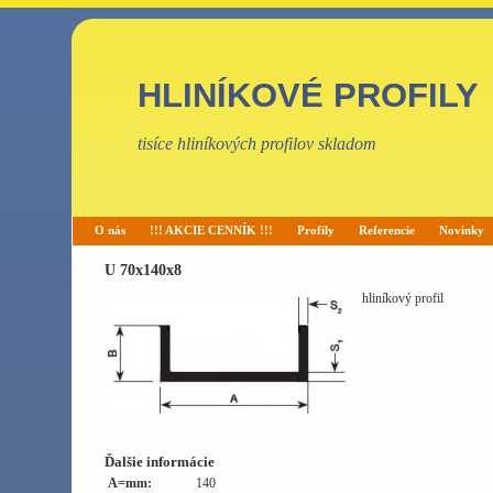
HLINÍKOVÉ PROFILY
tisíce hliníkových profilov skladom
O nás
!!! AKCIE CENNÍK !!!
Profily
Referencie
Novinky
U 70x140x8
hliníkový profil
Ďalšie informácie
A=mm:
140