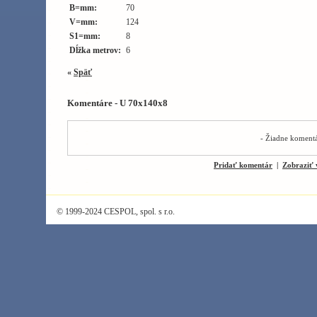
B=mm:
70
V=mm:
124
S1=mm:
8
Dĺžka metrov:
6
«
Späť
Komentáre - U 70x140x8
- Žiadne komentá
Pridať komentár
|
Zobraziť 
© 1999-2024 CESPOL, spol. s r.o.